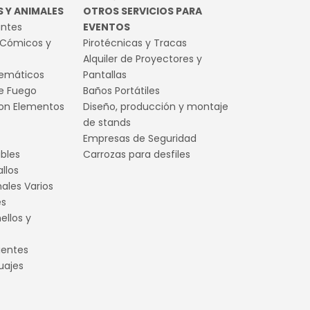
 Y ANIMALES
OTROS SERVICIOS PARA
antes
EVENTOS
 Cómicos y
Pirotécnicas y Tracas
Alquiler de Proyectores y
Temáticos
Pantallas
e Fuego
Baños Portátiles
on Elementos
Diseño, producción y montaje
de stands
Empresas de Seguridad
ables
Carrozas para desfiles
llos
males Varios
es
ellos y
ientes
uajes