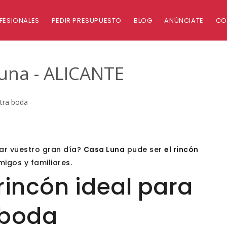
FESIONALES
PEDIR PRESUPUESTO
BLOG
ANÚNCIATE
CO
una - ALICANTE
stra boda
ar vuestro gran día?
Casa Luna
pude ser
el rincón
migos y familiares.
rincón ideal para
 boda