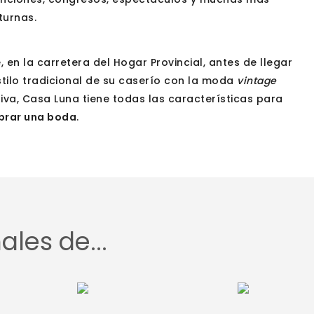
turnas.
 en la carretera del Hogar Provincial, antes de llegar
tilo tradicional de su caserío con la moda
vintage
tiva, Casa Luna tiene todas las características para
ebrar una boda
.
Nutricion Selecta Mediterranea
Los me
provin
La imp
les de...
ilumin
event
Descub
boda 