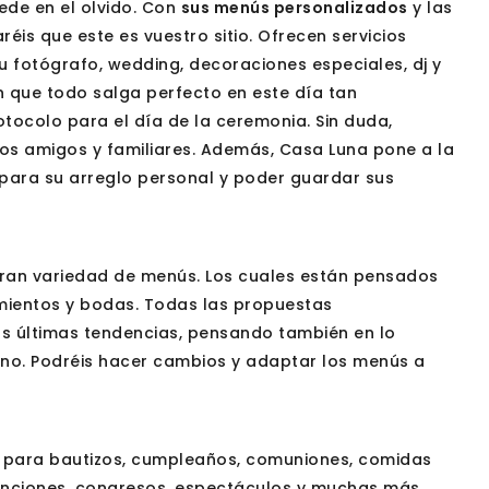
ede en el olvido. Con
sus menús personalizados
y las
réis que este es vuestro sitio. Ofrecen servicios
su fotógrafo, wedding, decoraciones especiales, dj y
en que todo salga perfecto en este día tan
otocolo para el día de la ceremonia. Sin duda,
ros amigos y familiares. Además, Casa Luna pone a la
 para su arreglo personal y poder guardar sus
gran variedad de menús. Los cuales están pensados
ientos y bodas. Todas las propuestas
as últimas tendencias, pensando también en lo
rno. Podréis hacer cambios y adaptar los menús a
l para bautizos, cumpleaños, comuniones, comidas
enciones, congresos, espectáculos y muchas más