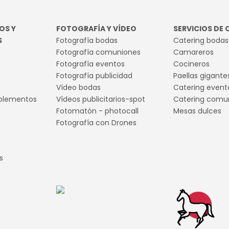
5 tips
de bo
OS Y
FOTOGRAFÍA Y VÍDEO
SERVICIOS DE 
S
Fotografía bodas
Catering bodas
Fotografía comuniones
Camareros
Fotografía eventos
Cocineros
Fotografía publicidad
Paellas gigante
Vídeo bodas
Catering evento
plementos
Vídeos publicitarios-spot
Catering comu
Fotomatón - photocall
Mesas dulces
Fotografía con Drones
s