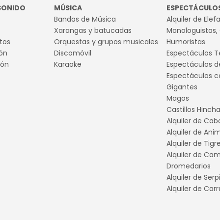
 SONIDO
MÚSICA
ESPECTÁCULOS
Bandas de Música
Alquiler de Elef
Xarangas y batucadas
Monologuistas,
tos
Orquestas y grupos musicales
Humoristas
ión
Discomóvil
Espectáculos 
ión
Karaoke
Espectáculos d
Espectáculos c
Gigantes
Magos
Castillos Hinch
Alquiler de Caba
Alquiler de Ani
Alquiler de Tigr
Alquiler de Cam
Dromedarios
Alquiler de Serp
Alquiler de Carr